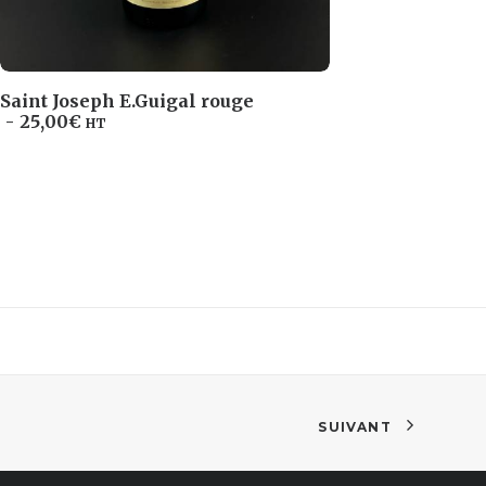
Champag
Réserve
Saint Joseph E.Guigal rouge
AJOUTER AU PANIER
25,00
€
HT
SUIVANT