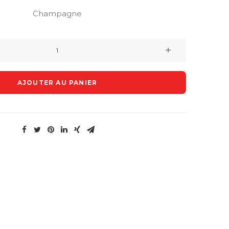
Champagne
quantité
de
Champagne
AJOUTER AU PANIER
Gosset
Grand
Rosé