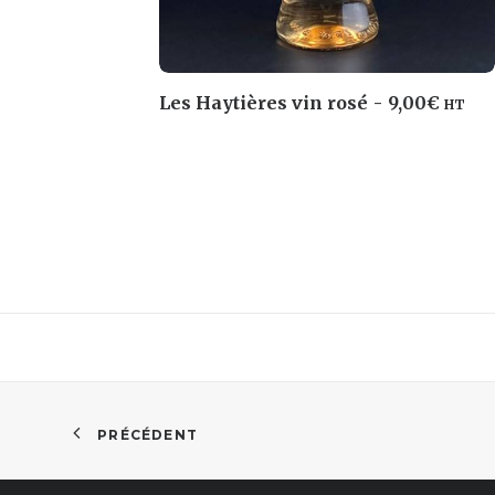
Les Haytières vin rosé
9,00
€
HT
AJOUTER AU PANIER
PRÉCÉDENT