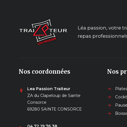
Léa passion, votre t
repas professionnels 
Nos coordonnées
Nos pr
Lea Passion Traiteur
Plate
ZA du Clapeloup de Sainte
Cockta
Consorce
Pause
69280 SAINTE CONSORCE
Boiss
04 72 19 76 38