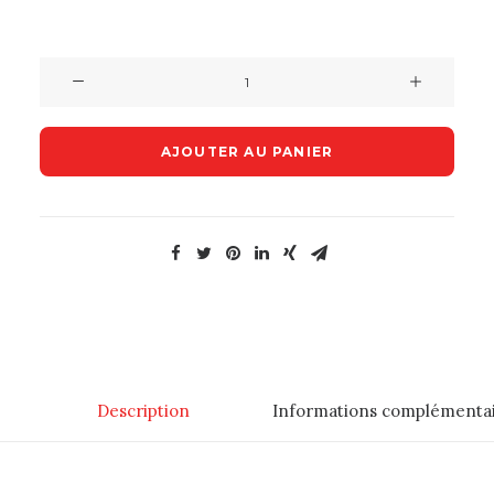
quantité
de
Perrier
AJOUTER AU PANIER
(0.50L)
Description
Informations complémenta